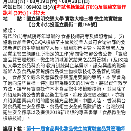
月18日
(五
)
、
08月19日
(
六
)
、08月20日
(
日
)
考試日期：09月02
日
(
六
)
[
考試包括筆試
(70%)
及實驗室實作
跑考
(30%) ]
，共
7天
地 點：國立陽明交通大學 實驗大樓三樓 微生物實驗室
【台北市北投區立農街二段
155
號】
緣起：
有鑑於
(1)
考試院每年舉辦的 食品技師高考及證照考試；
(2)
協助食品業者
QC/QA
檢驗室主管及從業人員符合衛福部的要
求新進的微生物檢驗室人員、檢驗部門主管、報告簽署人及
品質主管需能勝任所指定的工作
(
參閱衛福部公告公告 「實驗
室品質管理規範－微生物領域測試結果之品質管制」
)
及
(3)
連
結大學之食品科系的 教育訓練與企業需求，讓有興趣的職場
新鮮人及食品業界瞭解食品微生物檢驗技術及品管的新趨
向，食品安全觀念及發揮教學與應用雙贏的策略，本 學會為
了邁向這些目標，特別舉辦為期
6
天的研習會，將以實作教學
方法，讓學員實際操作基本食品微生物檢驗技術， 並且除了
介紹及解讀公告的食品衛生指標、病原菌檢驗及鑑別，亦將
介紹美國藥典介紹的膳食補充品檢測、中國大陸、 香港與台
灣食品衛生安全標準、食品衛生安全的風險評估、台灣飲料
衛生安全標準以及提供
2019
新出版的專業書籍「食品微生物
檢驗技術」。
議程下載：
第十一屆食品與化妝品微生物實驗室品質管理師