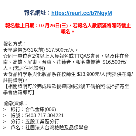
報名網址：
https://reurl.cc/b7NgyM
報名截止日期：
07月26日(三)，若報名人數額滿將隨時截止
報名。
報名方式：
★早鳥價(5/31以前) $17,500元/人，
☆同一單位有2位以上人員報名或TTQAS會員，以及住在台
南、高雄、屏東、台東、花蓮者，報名費優待 $16,500元/
人。(需居住地證明)
★食品科學系與化妝品系在校師生 $13,900元/人(需提供在職/
註冊證明)。
【相關證明可於完成匯款後連同帳號後五碼拍照或掃描寄至
學會信箱即可】
繳款資訊：
> 銀行：合作金庫(006)
> 帳號：5403-717-304221
> 分行：五股工業區分行
> 戶名：社團法人台灣檢驗及品保學會